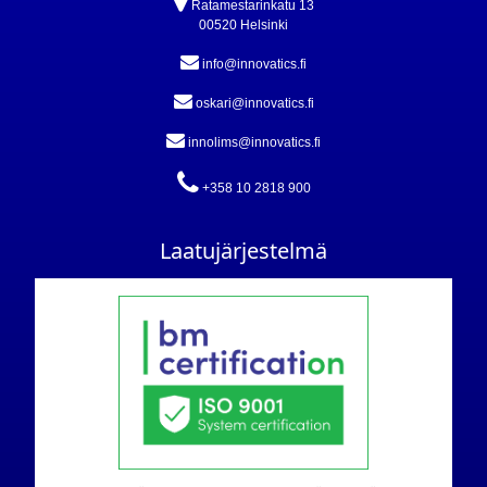
Ratamestarinkatu 13
00520 Helsinki
info@innovatics.fi
oskari@innovatics.fi
innolims@innovatics.fi
+358 10 2818 900
Laatujärjestelmä