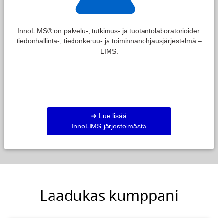
InnoLIMS® on palvelu-, tutkimus- ja tuotantolaboratorioiden
tiedonhallinta-, tiedonkeruu- ja toiminnanohjausjärjestelmä –
LIMS.
➜ Lue lisää
InnoLIMS-järjestelmästä
Laadukas kumppani