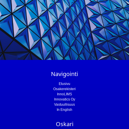
Navigointi
Etusivu
Osakerekisteri
InnoLIMS
Innovatics Oy
Vastuullisuus
In English
Oskari