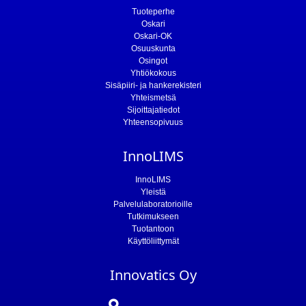
Tuoteperhe
Oskari
Oskari-OK
Osuuskunta
Osingot
Yhtiökokous
Sisäpiiri- ja hankerekisteri
Yhteismetsä
Sijoittajatiedot
Yhteensopivuus
InnoLIMS
InnoLIMS
Yleistä
Palvelulaboratorioille
Tutkimukseen
Tuotantoon
Käyttöliittymät
Innovatics Oy